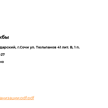
жбы
арский, г.Сочи ул. Тюльпанов 41 лит. В, 1 п.
-27
но
анизации.pdf.pdf