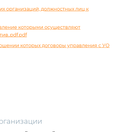
х организаций, должностных лиц к
авление которыми осуществляют
в..pdf.pdf
ношении которых договоры управления с УО
рганизации