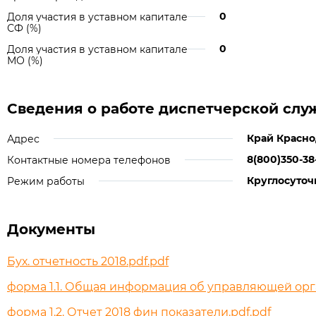
0
Доля участия в уставном капитале
СФ (%)
0
Доля участия в уставном капитале
МО (%)
Сведения о работе диспетчерской слу
Край Краснод
Адрес
8(800)350-38
Контактные номера телефонов
Круглосуточ
Режим работы
Документы
Бух. отчетность 2018.pdf.pdf
форма 1.1. Общая информация об управляющей орг
форма 1.2. Отчет 2018 фин показатели.pdf.pdf