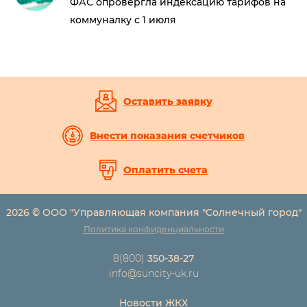
ФАС опровергла индексацию тарифов на
коммуналку с 1 июля
Оставить заявку
Внести показания счетчиков
Оплатить счета
2026 © ООО "Управляющая компания "Солнечный город"
Политика конфиденциальности
8(800)
350-38-27
info@suncity-uk.ru
Новости ЖКХ