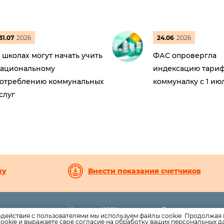
31.07
2026
24.06
2026
 школах могут начать учить
ФАС опровергла
ациональному
индексацию тариф
отреблению коммунальных
коммуналку с 1 ию
слуг
ку
Внести показания счетчиков
Новости ЖКХ
Дома
8-27
одействия с пользователями мы используем файлы cookie. Продолжая 
Новости компании
Раскрытие инф
ookie и выражаете своё согласие на обработку ваших персональных 
uk.ru