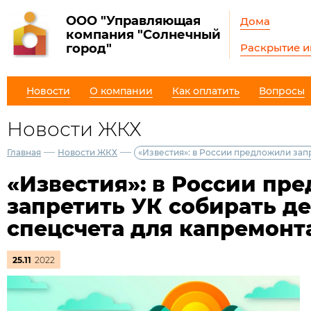
ООО "Управляющая
Дома
компания "Солнечный
Раскрытие 
город"
Новости
О компании
Как оплатить
Вопросы
Новости ЖКХ
—
—
Главная
Новости ЖКХ
«Известия»: в России предложили зап
«Известия»: в России пр
запретить УК собирать де
спецсчета для капремонт
25.11
2022