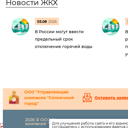
Новости ЖКХ
03.08
2026
В России могут ввести
В
предельный срок
р
отключение горячей воды
п
у
ООО "Управляющая
компания "Солнечный
Оставить заяв
город"
2026 © ООО "Управляющая
8(800)
350-3
компания "Солнечный город"
Для улучшения работы сайта и его взаим
соглашаетесь с использованием файлов c
info@suncity-