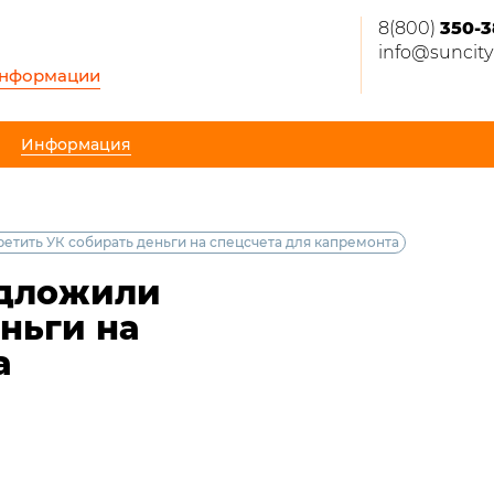
8(800)
350-3
info@suncity
информации
Информация
ретить УК собирать деньги на спецсчета для капремонта
едложили
ньги на
а