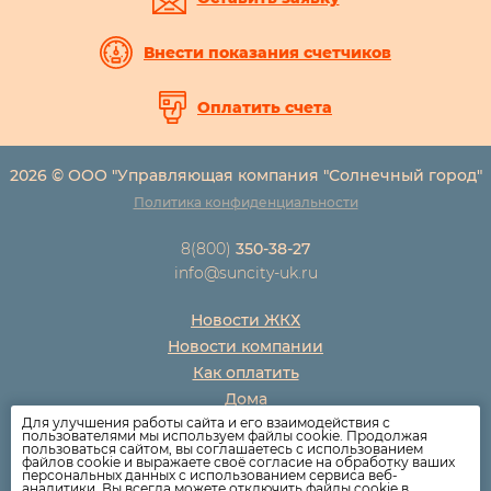
Внести показания счетчиков
Оплатить счета
2026 © ООО "Управляющая компания "Солнечный город"
Политика конфиденциальности
8(800)
350-38-27
info@suncity-uk.ru
Новости ЖКХ
Новости компании
Как оплатить
Дома
Для улучшения работы сайта и его взаимодействия с
Раскрытие информации
пользователями мы используем файлы cookie. Продолжая
пользоваться сайтом, вы соглашаетесь с использованием
Вопросы
файлов cookie и выражаете своё согласие на обработку ваших
персональных данных с использованием сервиса веб-
аналитики. Вы всегда можете отключить файлы cookie в