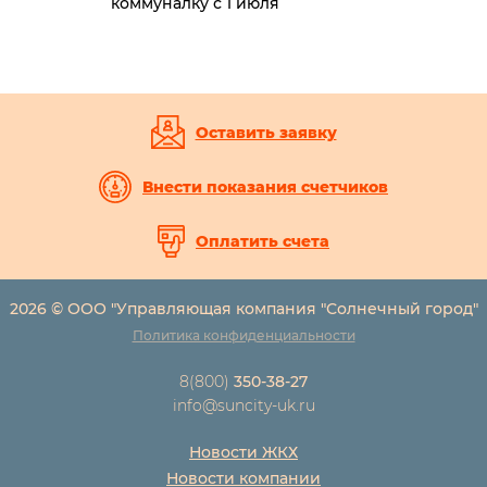
коммуналку с 1 июля
Оставить заявку
Внести показания счетчиков
Оплатить счета
2026 © ООО "Управляющая компания "Солнечный город"
Политика конфиденциальности
8(800)
350-38-27
info@suncity-uk.ru
Новости ЖКХ
Новости компании