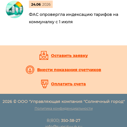
24.06
2026
ФАС опровергла индексацию тарифов на
коммуналку с 1 июля
Оставить заявку
Внести показания счетчиков
Оплатить счета
2026 © ООО "Управляющая компания "Солнечный город"
Политика конфиденциальности
8(800)
350-38-27
info@suncity-uk.ru