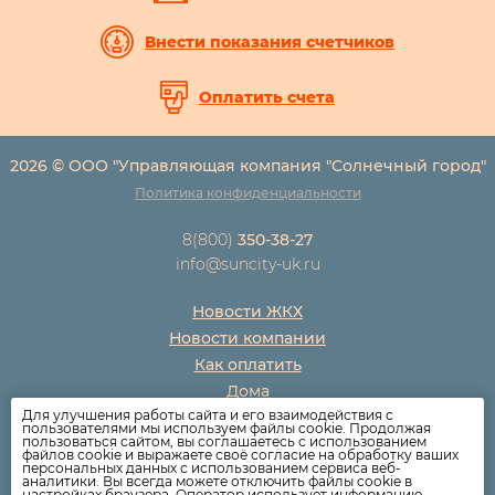
Внести показания счетчиков
Оплатить счета
2026 © ООО "Управляющая компания "Солнечный город"
Политика конфиденциальности
8(800)
350-38-27
info@suncity-uk.ru
Новости ЖКХ
Новости компании
Как оплатить
Дома
Для улучшения работы сайта и его взаимодействия с
Раскрытие информации
пользователями мы используем файлы cookie. Продолжая
пользоваться сайтом, вы соглашаетесь с использованием
Вопросы
файлов cookie и выражаете своё согласие на обработку ваших
персональных данных с использованием сервиса веб-
аналитики. Вы всегда можете отключить файлы cookie в
настройках браузера. Оператор использует информацию,