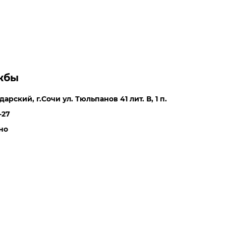
жбы
арский, г.Сочи ул. Тюльпанов 41 лит. В, 1 п.
-27
но