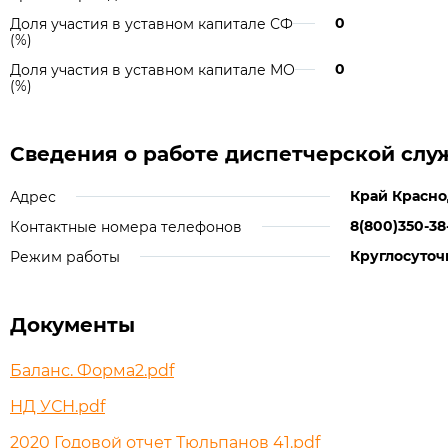
0
Доля участия в уставном капитале СФ
(%)
0
Доля участия в уставном капитале МО
(%)
Сведения о работе диспетчерской слу
Край Краснод
Адрес
8(800)350-38
Контактные номера телефонов
Круглосуточ
Режим работы
Документы
Баланс. Форма2.pdf
НД УСН.pdf
2020 Годовой отчет Тюльпанов 41.pdf